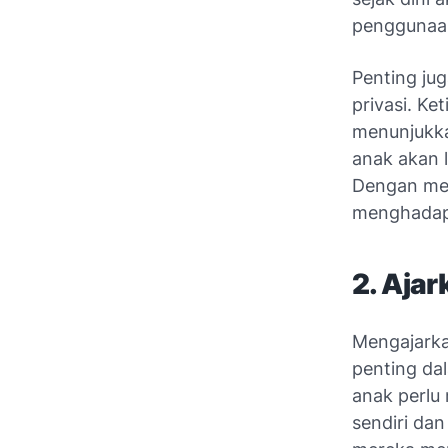
penggunaan
Penting ju
privasi. K
menunjukka
anak akan 
Dengan memu
menghadapi
2. Aja
Mengajarka
penting da
anak perlu
sendiri da