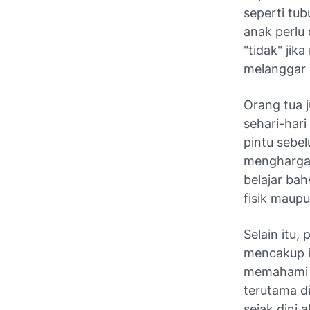
seperti tub
anak perlu
"tidak" ji
melanggar 
Orang tua 
sehari-har
pintu sebe
menghargai
belajar bah
fisik maupu
Selain itu,
mencakup i
memahami b
terutama di
sejak dini