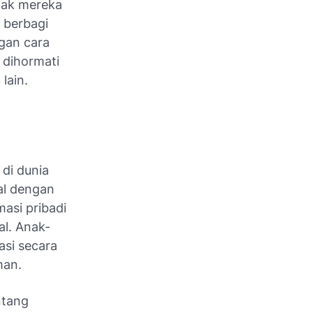
anak mereka
n berbagi
gan cara
 dihormati
lain.
di dunia
tal dengan
masi pribadi
al. Anak-
asi secara
aman.
ntang