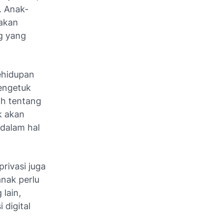
. Anak-
takan
g yang
ehidupan
mengetuk
h tentang
k akan
 dalam hal
rivasi juga
nak perlu
lain,
 digital