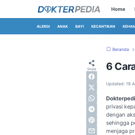
Home
ALERGI
ANAK
BAYI
KECANTIKAN
KEHAM
Beranda
6 Car
Updated:
18 
Dokterped
privasi ke
dengan akse
sehingga p
menjaga pri