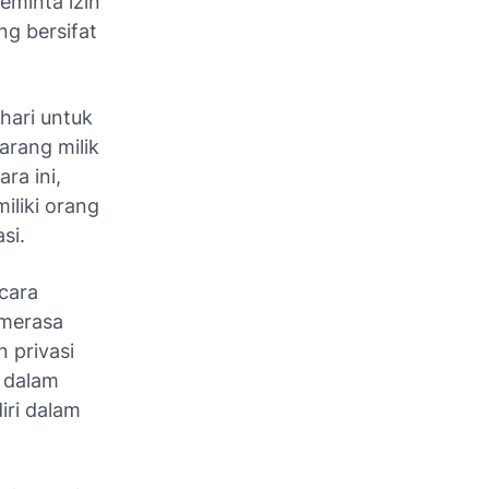
eminta izin
g bersifat
hari untuk
arang milik
ra ini,
iliki orang
asi.
cara
 merasa
 privasi
 dalam
iri dalam