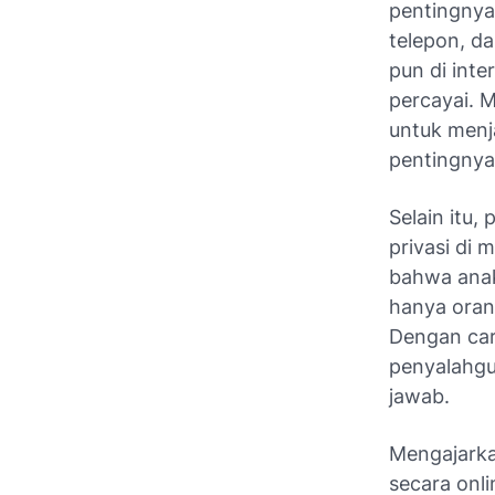
pentingnya
telepon, da
pun di int
percayai. 
untuk men
pentingnya
Selain itu
privasi di 
bahwa anak
hanya oran
Dengan cara
penyalahgu
jawab.
Mengajarka
secara onl