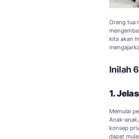
Orang tua 
mengembang
kita akan 
mengajarka
Inilah 
1. Jela
Memulai pen
Anak-anak,
konsep pri
dapat mula