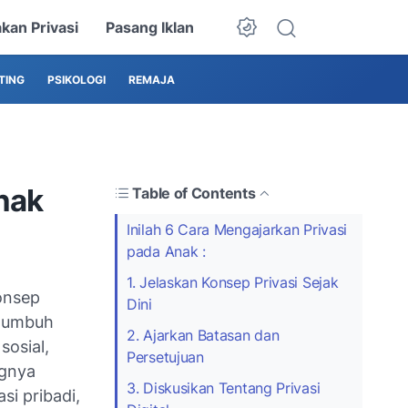
akan Privasi
Pasang Iklan
TING
PSIKOLOGI
REMAJA
nak
Table of Contents
Inilah 6 Cara Mengajarkan Privasi
pada Anak :
1. Jelaskan Konsep Privasi Sejak
konsep
Dini
 tumbuh
2. Ajarkan Batasan dan
sosial,
Persetujuan
ngnya
3. Diskusikan Tentang Privasi
si pribadi,