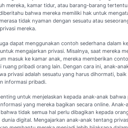
uh mereka, kamar tidur, atau barang-barang tertentu
 diberitahu bahwa mereka memiliki hak untuk menga
ka merasa tidak nyaman dengan sesuatu atau seseoran
privasi mereka.
juga dapat menggunakan contoh sederhana dalam k
i untuk mengajarkan privasi. Misalnya, saat mereka 
lum masuk ke kamar anak, mereka memberikan conto
 ruang pribadi orang lain. Dengan cara ini, anak-ana
wa privasi adalah sesuatu yang harus dihormati, baik
n informasi pribadi.
 penting untuk menjelaskan kepada anak-anak bahwa p
nformasi yang mereka bagikan secara online. Anak-a
ahwa tidak semua hal perlu dibagikan kepada orang 
 dunia digital. Mengajarkan anak-anak tentang privasi
 akan membantu mereka menjadi lebih bijaksana dalam