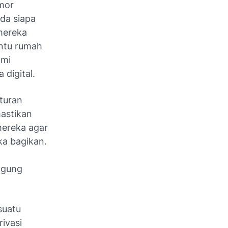
omor
ada siapa
mereka
intu rumah
ami
 digital.
turan
mastikan
mereka agar
ka bagikan.
ggung
suatu
ivasi