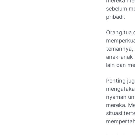
mereka mer
sebelum me
pribadi.
Orang tua 
memperkuat
temannya, m
anak-anak 
lain dan m
Penting ju
mengatakan
nyaman unt
mereka. Me
situasi te
mempertah