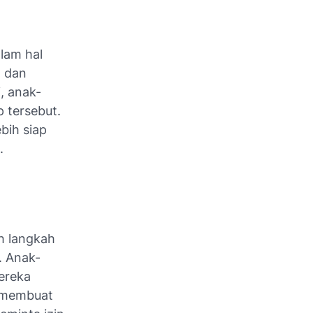
lam hal
a dan
, anak-
 tersebut.
bih siap
g.
h langkah
. Anak-
ereka
g membuat