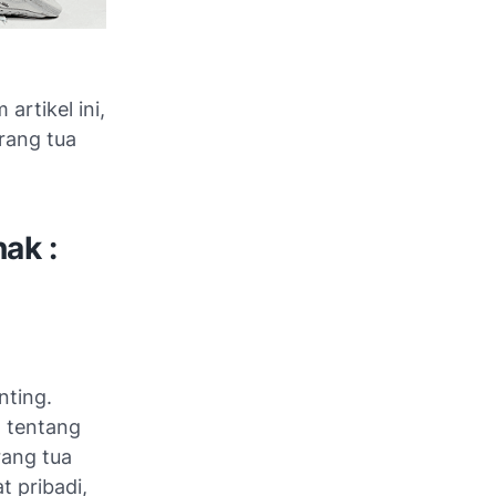
rtikel ini,
rang tua
ak :
nting.
n tentang
rang tua
t pribadi,