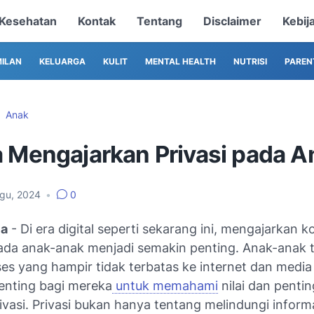
Kesehatan
Kontak
Tentang
Disclaimer
Kebij
ILAN
KELUARGA
KULIT
MENTAL HEALTH
NUTRISI
PAREN
Anak
a Mengajarkan Privasi pada A
Agu, 2024
•
0
ia
- Di era digital seperti sekarang ini, mengajarkan 
pada anak-anak menjadi semakin penting. Anak-anak
s yang hampir tidak terbatas ke internet dan media 
enting bagi mereka
untuk memahami
nilai dan penti
vasi. Privasi bukan hanya tentang melindungi informa